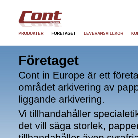
Watches Replica
 
Replica Watches
 
Repli
PRODUKTER
FÖRETAGET
LEVERANSVILLKOR
KO
Företaget
Cont in Europe är ett föret
området arkivering av pap
liggande arkivering.
Vi tillhandahåller speciale
det vill säga storlek, pappe
tillhandahåller även syrafr